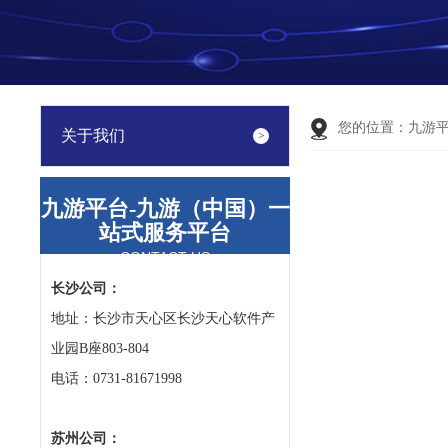
您的位置：
九游
关于我们
九游平台-九游（中国）一
站式服务平台
CONTACT US
长沙公司：
地址：长沙市天心区长沙天心软件产
业园B座803-804
电话：0731-81671998
苏州公司：